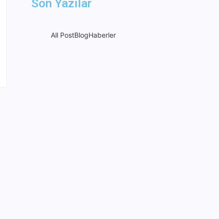
Son Yazılar
All Post
Blog
Haberler
Askerler ‘ay yıldız’ şekli
oluşturdu, şehit ailesine
Türk bayrağı teslim edildi.
22 Mart 2024
Jandarma Genel
Komutanlığı 8.000 Uzman
Erbaş Alacak
20 Ağustos 2025
NEWSWEEK’ iN KAAN
HABERİ