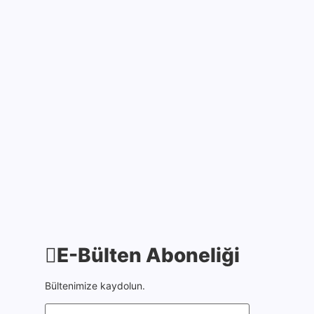
7 Ağustos 2025
Pençe-Kilit Harekâtı
bölgesinde şehit düşen
Kahraman Askerlerimize
Allah’tan rahmet, ailelerine
sabırlar diliyorum. Aziz ve
asil ruhları şad olsun.
Milletimizin başı…
9 Temmuz 2025
E-Bülten Aboneliği
Bültenimize kaydolun.