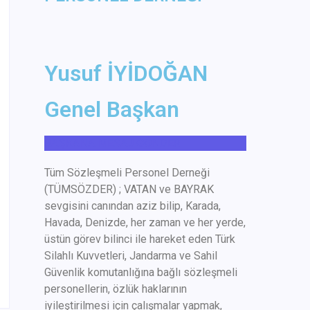
Yusuf İYİDOĞAN
Genel Başkan
BAŞKANA MESAJ GÖNDER
Tüm
Sözleşmeli Personel Derneği
(
TÜMSÖZDER
) ; VATAN ve BAYRAK
sevgisini canından aziz bilip, Karada,
Havada, Denizde, her zaman ve her yerde,
üstün görev bilinci ile hareket eden Türk
Silahlı Kuvvetleri, Jandarma ve Sahil
Güvenlik komutanlığına bağlı sözleşmeli
personellerin, özlük haklarının
iyileştirilmesi için çalışmalar yapmak,