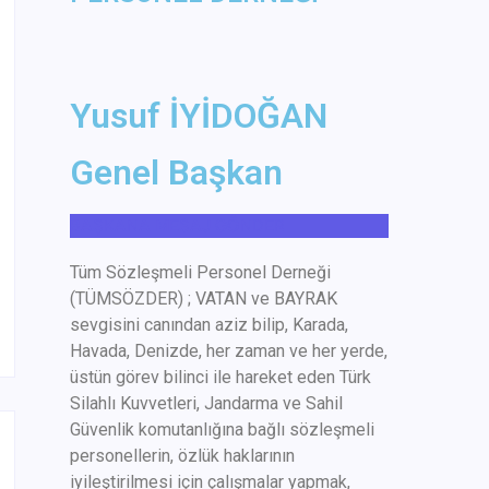
Yusuf İYİDOĞAN
Genel Başkan
BAŞKANA MESAJ GÖNDER
Tüm
Sözleşmeli Personel Derneği
(
TÜMSÖZDER
) ; VATAN ve BAYRAK
sevgisini canından aziz bilip, Karada,
Havada, Denizde, her zaman ve her yerde,
üstün görev bilinci ile hareket eden Türk
Silahlı Kuvvetleri, Jandarma ve Sahil
Güvenlik komutanlığına bağlı sözleşmeli
personellerin, özlük haklarının
iyileştirilmesi için çalışmalar yapmak,