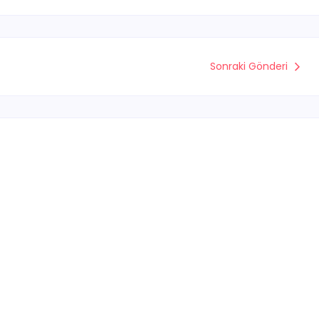
Sonraki Gönderi
Jandarma Genel Komutanlığı 8.000
Uzman Erbaş Alacak
By
Tumsozder.org.tr
-
20 Ağustos 2025