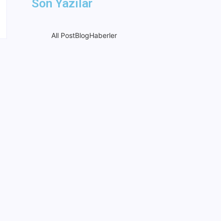
Son Yazılar
All Post
Blog
Haberler
Askerler ‘ay yıldız’ şekli
oluşturdu, şehit ailesine
Türk bayrağı teslim edildi.
22 Mart 2024
Jandarma Genel
Komutanlığı 8.000 Uzman
Erbaş Alacak
20 Ağustos 2025
NEWSWEEK’ iN KAAN
HABERİ