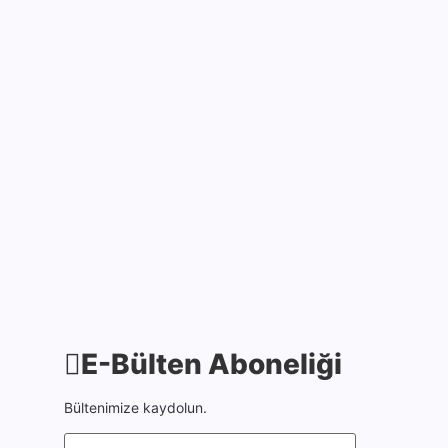
7 Ağustos 2025
Pençe-Kilit Harekâtı
bölgesinde şehit düşen
Kahraman Askerlerimize
Allah’tan rahmet, ailelerine
sabırlar diliyorum. Aziz ve
asil ruhları şad olsun.
Milletimizin başı…
9 Temmuz 2025
E-Bülten Aboneliği
Bültenimize kaydolun.