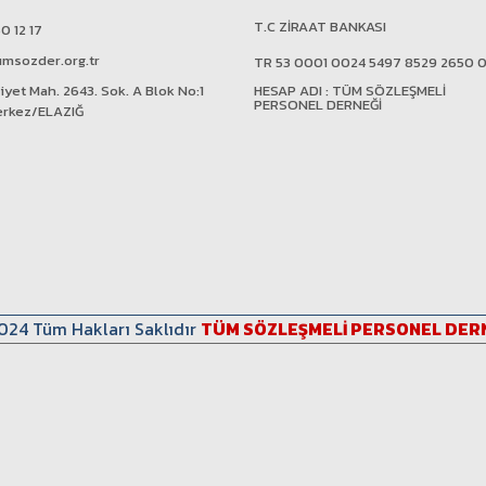
T.C ZİRAAT BANKASI
0 12 17
msozder.org.tr
TR 53 0001 0024 5497 8529 2650 0
yet Mah. 2643. Sok. A Blok No:1
HESAP ADI : TÜM SÖZLEŞMELİ
PERSONEL DERNEĞİ
erkez/ELAZIĞ
024 Tüm Hakları Saklıdır
TÜM SÖZLEŞMELİ PERSONEL DER