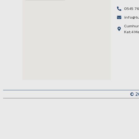
0545 76
info@tu
Cumhuri
Kat:4 M
© 2