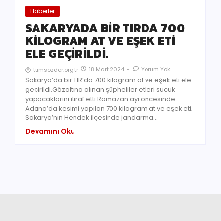
Haberler
SAKARYADA BİR TIRDA 700
KİLOGRAM AT VE EŞEK ETİ
ELE GEÇİRİLDİ.
18 Mart 2024
-
Yorum Yok
tumsozder.org.tr
Sakarya’da bir TIR’da 700 kilogram at ve eşek eti ele
geçirildi.Gözaltına alınan şüpheliler etleri sucuk
yapacaklarını itiraf etti.Ramazan ayı öncesinde
Adana’da kesimi yapılan 700 kilogram at ve eşek eti,
Sakarya’nın Hendek ilçesinde jandarma…
Devamını Oku