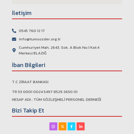
İletişim
0545 760 12 17
info@tumsozder.org.tr
Cumhuriyet Mah. 2643. Sok. A Blok No:1 Kat:4
Merkez/ELAZIĞ
İban Bilgileri
T.C ZİRAAT BANKASI
TR 53 0001 0024 5497 8529 2650 01
HESAP ADI : TÜM SÖZLEŞMELİ PERSONEL DERNEĞİ
Bizi Takip Et