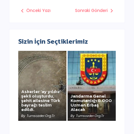
Önceki Yazı
Sonraki Gönderi
Sizin İçin Seçtiklerimiz
Askerler ‘ay yıldız’
şekli oluşturdu,
Jandarma Genel
şehit ailesine Türk
Komutanlığı 8.000
bayrağı teslim
Uzman Erbaş
NEWSWEEK’ iN
edildi.
Alacak
KAAN HABERİ
By
Tumsozder.org.tr
By
Tumsozder.org.tr
By
Tumsozder.org.tr