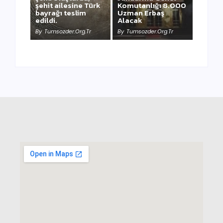
şehit ailesine Türk
Komutanlığı 8.000
bayrağı teslim
Uzman Erbaş
NEWSWEEK’ iN
edildi.
Alacak
KAAN HABERİ
By
Tumsozder.org.tr
By
Tumsozder.org.tr
By
Tumsozder.org.tr