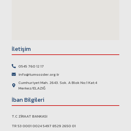
İletişim
0545 760 12 17
info@tumsozder.org.tr
Cumhuriyet Mah. 2643. Sok. A Blok No:1 Kat:4
Merkez/ELAZIĞ
İban Bilgileri
T.C ZİRAAT BANKASI
TR 53 0001 0024 5497 8529 2650 01