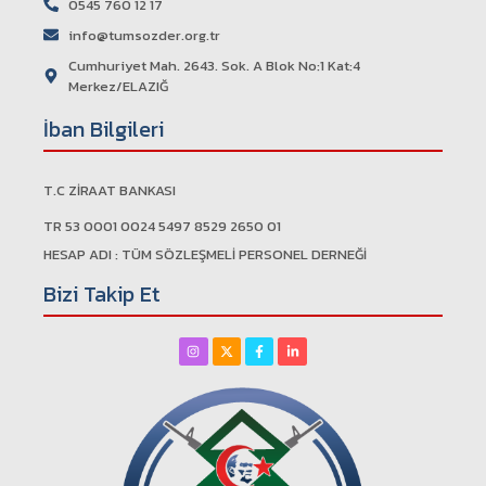
0545 760 12 17
info@tumsozder.org.tr
Cumhuriyet Mah. 2643. Sok. A Blok No:1 Kat:4
Merkez/ELAZIĞ
İban Bilgileri
T.C ZİRAAT BANKASI
TR 53 0001 0024 5497 8529 2650 01
HESAP ADI : TÜM SÖZLEŞMELİ PERSONEL DERNEĞİ
Bizi Takip Et