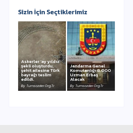
Sizin İçin Seçtiklerimiz
Askerler ‘ay yıldız’
şekli oluşturdu,
Jandarma Genel
şehit ailesine Türk
Komutanlığı 8.000
bayrağı teslim
Uzman Erbaş
NEWSWEEK’ iN
edildi.
Alacak
KAAN HABERİ
By
Tumsozder.org.tr
By
Tumsozder.org.tr
By
Tumsozder.org.tr