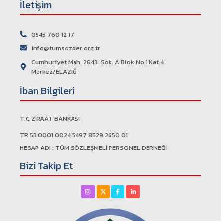
İletişim
0545 760 12 17
info@tumsozder.org.tr
Cumhuriyet Mah. 2643. Sok. A Blok No:1 Kat:4
Merkez/ELAZIĞ
İban Bilgileri
T.C ZİRAAT BANKASI
TR 53 0001 0024 5497 8529 2650 01
HESAP ADI : TÜM SÖZLEŞMELİ PERSONEL DERNEĞİ
Bizi Takip Et