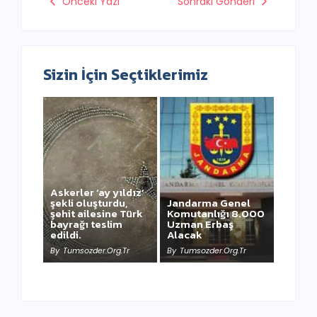
Önceki Yazı
Sonraki Gönderi
Sizin İçin Seçtiklerimiz
Askerler ‘ay yıldız’
şekli oluşturdu,
Jandarma Genel
şehit ailesine Türk
Komutanlığı 8.000
bayrağı teslim
Uzman Erbaş
NEWSWEEK’ iN
edildi.
Alacak
KAAN HABERİ
By
Tumsozder.org.tr
By
Tumsozder.org.tr
By
Tumsozder.org.tr