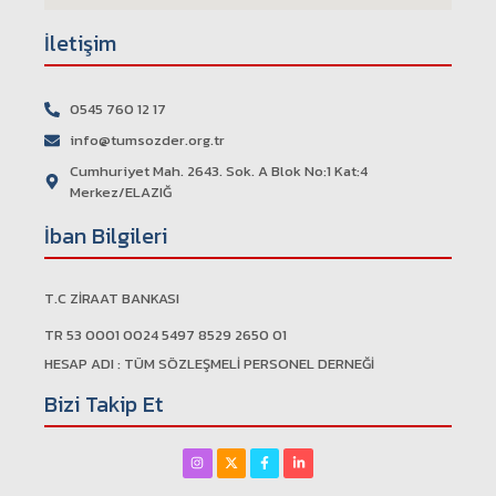
İletişim
0545 760 12 17
info@tumsozder.org.tr
Cumhuriyet Mah. 2643. Sok. A Blok No:1 Kat:4
Merkez/ELAZIĞ
İban Bilgileri
T.C ZİRAAT BANKASI
TR 53 0001 0024 5497 8529 2650 01
HESAP ADI : TÜM SÖZLEŞMELİ PERSONEL DERNEĞİ
Bizi Takip Et