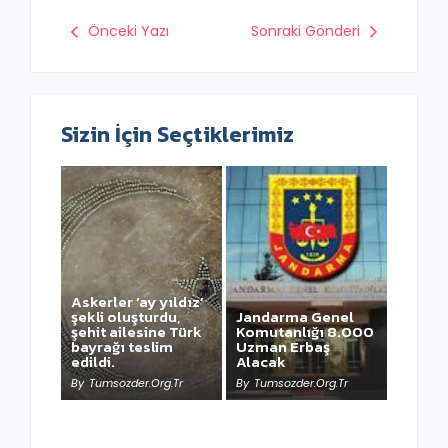
Önceki Yazı
Sonraki Gönderi
Sizin İçin Seçtiklerimiz
Askerler ‘ay yıldız’
şekli oluşturdu,
Jandarma Genel
şehit ailesine Türk
Komutanlığı 8.000
bayrağı teslim
Uzman Erbaş
NEWSWEEK’ iN
edildi.
Alacak
KAAN HABERİ
By
Tumsozder.org.tr
By
Tumsozder.org.tr
By
Tumsozder.org.tr