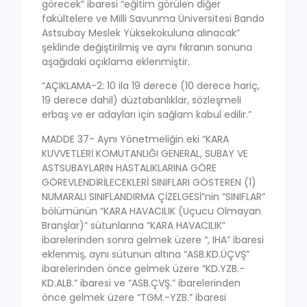
görecek” ibaresi “eğitim görülen diğer
fakültelere ve Milli Savunma Üniversitesi Bando
Astsubay Meslek Yüksekokuluna alınacak”
şeklinde değiştirilmiş ve aynı fıkranın sonuna
aşağıdaki açıklama eklenmiştir.
“AÇIKLAMA-2: 10 ila 19 derece (10 derece hariç,
19 derece dahil) düztabanlıklar, sözleşmeli
erbaş ve er adayları için sağlam kabul edilir.”
MADDE 37- Aynı Yönetmeliğin eki “KARA
KUVVETLERİ KOMUTANLIĞI GENERAL, SUBAY VE
ASTSUBAYLARIN HASTALIKLARINA GÖRE
GÖREVLENDİRİLECEKLERİ SINIFLARI GÖSTEREN (1)
NUMARALI SINIFLANDIRMA ÇİZELGESİ”nin “SINIFLAR”
bölümünün “KARA HAVACILIK (Uçucu Olmayan
Branşlar)” sütunlarına “KARA HAVACILIK”
ibarelerinden sonra gelmek üzere “, IHA” ibaresi
eklenmiş, aynı sütunun altına “ASB.KD.ÜÇVŞ”
ibarelerinden önce gelmek üzere “KD.YZB.-
KD.ALB.” ibaresi ve “ASB.ÇVŞ.” ibarelerinden
önce gelmek üzere “TGM.-YZB.” ibaresi