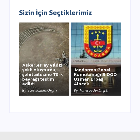
Sizin İçin Seçtiklerimiz
Askerler ‘ay yıldız’
şekli oluşturdu,
Jandarma Genel
şehit ailesine Türk
Komutanlığı 8.000
bayrağı teslim
Uzman Erbaş
NEWSWEEK’ iN
edildi.
Alacak
KAAN HABERİ
By
Tumsozder.org.tr
By
Tumsozder.org.tr
By
Tumsozder.org.tr