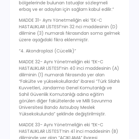
bölgelerinde bulunan tatuajlar sözleşmeli
erbaş ve er adayları için sağlam kabul edilir.”
MADDE 31- Aynı Yönetmeliğin eki “EK-C
HASTALIKLAR LİSTESf’nin 32 nci maddesinin (D)
dilimine (3) numaralı fıkrasından soma gelmek
üzere aşağıdaki fikra eklenmiştir.
“4. Akondroplazi (Cücelik)”
MADDE 32- Aynı Yönetmeliğin eki “EK-C
HASTALIKLAR LİSTESf’nin 40 inci maddesinin (A)
diliminin (1) numaralı fıkrasında yer alan
“Fakülte ve yüksekokullarda” ibaresi “Türk Silahlı
Kuvvetleri, Jandarma Genel Komutanlığı ve
Sahil Güvenlik Komutanlığı adına eğitim
görülen diğer fakültelerde ve Milli Savunma
Üniversitesi Bando Astsubay Meslek
Yüksekokulunda” şeklinde değiştirilmiştir.
MADDE 33- Aynı Yönetmeliğin eki “EK-C
HASTALIKLAR LİSTEST’nin 41 inci maddesinin (B)
diliminde yer alan “AÇIKLAMA” ibaresi