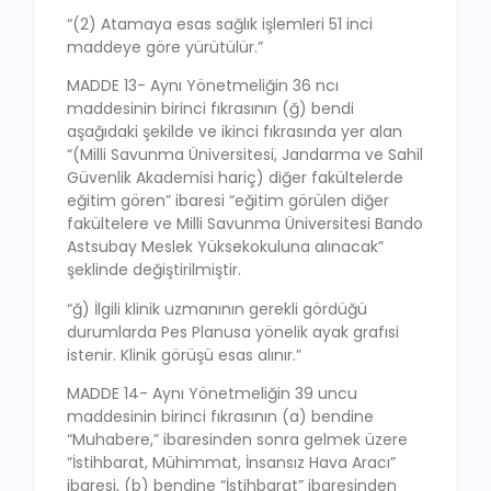
“(2) Atamaya esas sağlık işlemleri 51 inci
maddeye göre yürütülür.”
MADDE 13- Aynı Yönetmeliğin 36 ncı
maddesinin birinci fıkrasının (ğ) bendi
aşağıdaki şekilde ve ikinci fıkrasında yer alan
“(Milli Savunma Üniversitesi, Jandarma ve Sahil
Güvenlik Akademisi hariç) diğer fakültelerde
eğitim gören” ibaresi “eğitim görülen diğer
fakültelere ve Milli Savunma Üniversitesi Bando
Astsubay Meslek Yüksekokuluna alınacak”
şeklinde değiştirilmiştir.
“ğ) İlgili klinik uzmanının gerekli gördüğü
durumlarda Pes Planusa yönelik ayak grafısi
istenir. Klinik görüşü esas alınır.”
MADDE 14- Aynı Yönetmeliğin 39 uncu
maddesinin birinci fıkrasının (a) bendine
“Muhabere,” ibaresinden sonra gelmek üzere
“İstihbarat, Mühimmat, İnsansız Hava Aracı”
ibaresi, (b) bendine “İstihbarat” ibaresinden