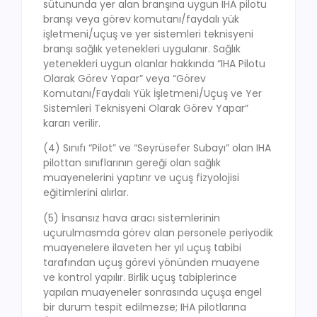
sütununda yer alan branşına uygun IHA pilotu
branşı veya görev komutanı/faydalı yük
işletmeni/uçuş ve yer sistemleri teknisyeni
branşı sağlık yetenekleri uygulanır. Sağlık
yetenekleri uygun olanlar hakkında “IHA Pilotu
Olarak Görev Yapar” veya “Görev
Komutanı/Faydalı Yük İşletmeni/Uçuş ve Yer
Sistemleri Teknisyeni Olarak Görev Yapar”
kararı verilir.
(4) Sınıfı “Pilot” ve “Seyrüsefer Subayı” olan IHA
pilottan sınıflarının gereği olan sağlık
muayenelerini yaptınr ve uçuş fizyolojisi
eğitimlerini alırlar.
(5) İnsansız hava aracı sistemlerinin
uçurulmasmda görev alan personele periyodik
muayenelere ilaveten her yıl uçuş tabibi
tarafından uçuş görevi yönünden muayene
ve kontrol yapılır. Birlik uçuş tabiplerince
yapılan muayeneler sonrasında uçuşa engel
bir durum tespit edilmezse; IHA pilotlarına