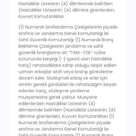
Hastalıklar Listesinin (A) dilimlerinde belirtilen
(Hastalıklar Listesinin; (A) dilimine girenlerden,
Kuvvet Komutanlıkları
(1) Numaralı Sınıflandırma Çizelgelerinin piyade
sınıfına ve Jandarma Genel Komutanlığı ile
Sahil Güvenlik Komutanlığı (1) Numaralı Branş
Belirleme Çizelgesinin jandarma ve sahil
güvenlik branşlarına ait “TGM.-YZB.” rütbe
sütununda karşılığı (-) işareti olan hastalıklar
hariç) rahatsızlıklara sahip olduğu tespit edilen
uzman erbaşlar sınıfı veya branşı görevlerine
devam eder. Sözleşmeli erbaş ve erler için
amirin gerekli gördükleri ile rahatsızlığım beyan
edenler hariç, sözleşme yenileme
muayenesine gerek yoktur. Muayene
edilenlerden Hastalıklar Listesinin (A)
dilimlerinde belirtilen (Hastalıklar Listesinin; (A)
dilimine girenlerden, Kuvvet Komutanlıkları (1)
Numaralı Sınıflandırma Çizelgelerinin piyade
sınıfına ve Jandarma Genel Komutanlığı ile
Sahil Güvenlik Komutanlığı (1) Numaralı Branş