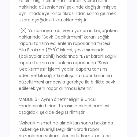
kaldırılmış, “haklarında” ibaresi “yükümlüler
hakkında düzenlenen” şeklinde değiştirilmiş ve
aynı maddeye ikinci fıkrasından sonra gelmek
üzere aşağıdaki fıkra eklenmiştir.
“(3) Yoklamaya tabi veya yoklama kaçağı iken
haklarında “Sevk Geciktirmesi” kararlı sağlık
raporu tanzim edilenlerin raporlarına “Ertesi
Yıla Bırakma (EYB)” işlemi, şevki sırasında
(bakayalar dahil) haklarında “EYB” kararlı sağlık
raporu tanzim edilenlerin raporlarına “Sevk
Geciktirmesi” işlemi yapılır. Raporu tanzim
eden yetkili sağlık kuruluşuna rapor kararının
düzeltilmesi amacıyla gerekçe ile birlikte sevk
edilerek yeni rapor alınması istenir.”
MADDE 6- Aynı Yönetmeliğin 9 uncu
maddesinin birinci fıkrasının birinci cümlesi
aşağıdaki şekilde değiştirilmiştir.
“Askerlik hizmetine alındıktan sonra hakkında
“Askerliğe Elverişli Değildir” kararlı rapor
düzenlenen yükümlüler, birlik komutanlıkları