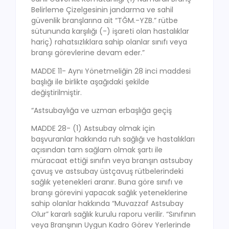
Belirleme Çizelgesinin jandarma ve sahil
güvenlik branşlarına ait “TĞM.-YZB.” rütbe
sütununda karşılığı (-) işareti olan hastalıklar
hariç) rahatsızlıklara sahip olanlar sınıfı veya
branşı görevlerine devam eder.”
MADDE 11- Aynı Yönetmeliğin 28 inci maddesi
başlığı ile birlikte aşağıdaki şekilde
değiştirilmiştir.
“Astsubaylığa ve uzman erbaşlığa geçiş
MADDE 28- (1) Astsubay olmak için
başvuranlar hakkında ruh sağlığı ve hastalıkları
açısından tam sağlam olmak şartı ile
müracaat ettiği sınıfın veya branşın astsubay
çavuş ve astsubay üstçavuş rütbelerindeki
sağlık yetenekleri aranır. Buna göre sınıfı ve
branşı görevini yapacak sağlık yeteneklerine
sahip olanlar hakkında “Muvazzaf Astsubay
Olur” kararlı sağlık kurulu raporu verilir. “Sınıfının
veya Branşının Uygun Kadro Görev Yerlerinde