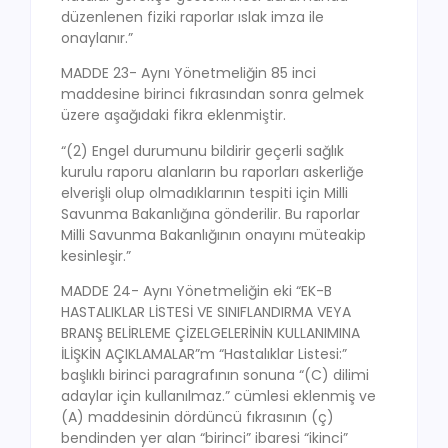
düzenlenen fiziki raporlar ıslak imza ile
onaylanır.”
MADDE 23- Aynı Yönetmeliğin 85 inci
maddesine birinci fıkrasından sonra gelmek
üzere aşağıdaki fikra eklenmiştir.
“(2) Engel durumunu bildirir geçerli sağlık
kurulu raporu alanların bu raporları askerliğe
elverişli olup olmadıklarının tespiti için Milli
Savunma Bakanlığına gönderilir. Bu raporlar
Milli Savunma Bakanlığının onayını müteakip
kesinleşir.”
MADDE 24- Aynı Yönetmeliğin eki “EK-B
HASTALIKLAR LİSTESİ VE SINIFLANDIRMA VEYA
BRANŞ BELİRLEME ÇİZELGELERİNİN KULLANIMINA
İLİŞKİN AÇIKLAMALAR”m “Hastalıklar Listesi:”
başlıklı birinci paragrafının sonuna “(C) dilimi
adaylar için kullanılmaz.” cümlesi eklenmiş ve
(A) maddesinin dördüncü fıkrasının (ç)
bendinden yer alan “birinci” ibaresi “ikinci”