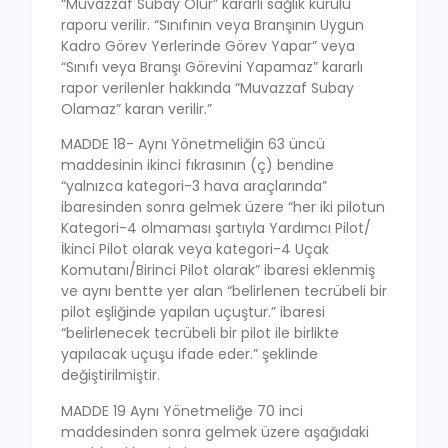
“Muvazzaf Subay Olur” kararlı sağlık kurulu
raporu verilir. “Sınıfının veya Branşının Uygun
Kadro Görev Yerlerinde Görev Yapar” veya
“Sınıfı veya Branşı Görevini Yapamaz” kararlı
rapor verilenler hakkında “Muvazzaf Subay
Olamaz” karan verilir.”
MADDE 18- Aynı Yönetmeliğin 63 üncü
maddesinin ikinci fıkrasının (ç) bendine
“yalnızca kategori-3 hava araçlarında”
ibaresinden sonra gelmek üzere “her iki pilotun
Kategori-4 olmaması şartıyla Yardımcı Pilot/
İkinci Pilot olarak veya kategori-4 Uçak
Komutanı/Birinci Pilot olarak” ibaresi eklenmiş
ve aynı bentte yer alan “belirlenen tecrübeli bir
pilot eşliğinde yapılan uçuştur.” ibaresi
“belirlenecek tecrübeli bir pilot ile birlikte
yapılacak uçuşu ifade eder.” şeklinde
değiştirilmiştir.
MADDE 19 Aynı Yönetmeliğe 70 inci
maddesinden sonra gelmek üzere aşağıdaki