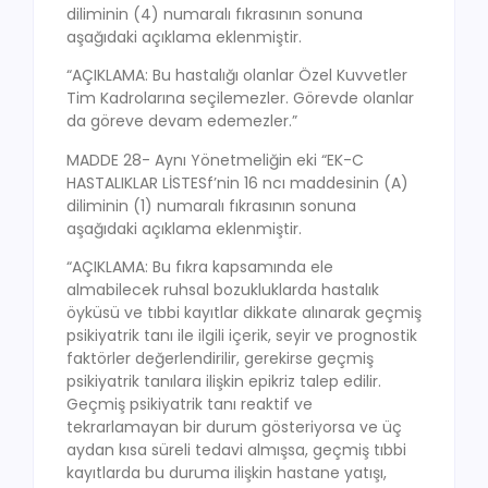
diliminin (4) numaralı fıkrasının sonuna
aşağıdaki açıklama eklenmiştir.
“AÇIKLAMA: Bu hastalığı olanlar Özel Kuvvetler
Tim Kadrolarına seçilemezler. Görevde olanlar
da göreve devam edemezler.”
MADDE 28- Aynı Yönetmeliğin eki “EK-C
HASTALIKLAR LİSTESf’nin 16 ncı maddesinin (A)
diliminin (1) numaralı fıkrasının sonuna
aşağıdaki açıklama eklenmiştir.
“AÇIKLAMA: Bu fıkra kapsamında ele
almabilecek ruhsal bozukluklarda hastalık
öyküsü ve tıbbi kayıtlar dikkate alınarak geçmiş
psikiyatrik tanı ile ilgili içerik, seyir ve prognostik
faktörler değerlendirilir, gerekirse geçmiş
psikiyatrik tanılara ilişkin epikriz talep edilir.
Geçmiş psikiyatrik tanı reaktif ve
tekrarlamayan bir durum gösteriyorsa ve üç
aydan kısa süreli tedavi almışsa, geçmiş tıbbi
kayıtlarda bu duruma ilişkin hastane yatışı,