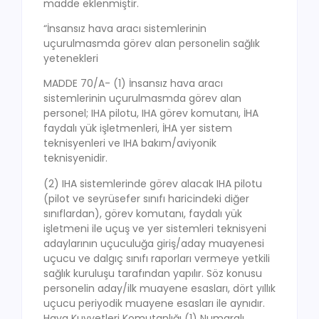
madde eklenmiştir.
“İnsansız hava aracı sistemlerinin
uçurulmasmda görev alan personelin sağlık
yetenekleri
MADDE 70/A- (1) İnsansız hava aracı
sistemlerinin uçurulmasmda görev alan
personel; IHA pilotu, IHA görev komutanı, İHA
faydalı yük işletmenleri, İHA yer sistem
teknisyenleri ve IHA bakım/aviyonik
teknisyenidir.
(2) IHA sistemlerinde görev alacak IHA pilotu
(pilot ve seyrüsefer sınıfı haricindeki diğer
sınıflardan), görev komutanı, faydalı yük
işletmeni ile uçuş ve yer sistemleri teknisyeni
adaylarının uçuculuğa giriş/aday muayenesi
uçucu ve dalgıç sınıfı raporları vermeye yetkili
sağlık kuruluşu tarafından yapılır. Söz konusu
personelin aday/ilk muayene esasları, dört yıllık
uçucu periyodik muayene esasları ile aynıdır.
Hava Kuvvetleri Komutanlığı (1) Numaralı