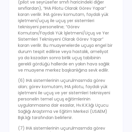
(pilot ve seyrüsefer smıfı haricindeki diğer
sınıflardan), “IHA Pilotu Olarak Görev Yapar”
karan verilir. İHA görev komutam, faydalı yük
işletmeni/uçuş ile uçuş yer sistemleri
teknisyeni personeline; “Görev
Komutanı/Faydalı Yük İşletmeni/Uçuş ve Yer
Sistemleri Teknisyeni Olarak Görev Yapar”
karan verilir. Bu muayenelerde uçuşa engel bir
durum tespit edilirse veya hastalık, ameliyat
ya da kazadan sonra birlik uçuş tabibinin
gerekli gördüğü hallerde en yakın hava sağlık
ve muayene merkez başkanlığına sevk edilir.
(6) IHA sistemlerinin uçurulmasmda görev
alan; görev komutam, IHA pilotu, faydalı yük
işletmeni ile uçuş ve yer sistemleri teknisyeni
personelin temel uçuş eğitimlerinin
uygulanmasına dair esaslar, Hv.K.K.lığı Uçucu
Sağlığı Araştırma ve Eğitim Merkezi (USAEM)
Bşk.lığı tarafından belirlenir.
(7) IHA sistemlerinin uçurulmasmda görev