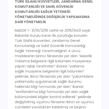
TÜRK SİLAHLI KUVVETLERİ, JANDARMA GENEL
KOMUTANLIĞI VE SAHİL GÜVENLİK
KOMUTANLIĞI SAĞLIK YETENEĞİ
YÖNETMELİĞİNDE DEĞİŞİKLİK YAPILMASINA
DAİR YÖNETMELİK
MADDE 1- 31/10/2016 tarihli ve 2016/9431 sayılı
Bakanlar Kurulu Karan ile yürürlüğe konulan
Türk Silahlı Kuvvetleri, Jandarma Genel
Komutanlığı ve Sahil Güvenlik Komutanlığı
Sağlık Yeteneği Yönetmeliğinin 4 üncü
maddesinin birinci fıkrasında yer alan “Askerlik
Yoklama Belgesinin ilgili bölümleri muayeneyi
yapan tabip tarafından” ibaresi “yoklama
sağlık muayene belgesinin ilgili bölümleri”
şeklinde, ikinci fıkrasında yer alan “yükümlülere
yoklamada uygulanacak sağlık durumu
hakkında bilgi formunda yer alan” ibaresi
“sınıflandırma bilgi formunda yer alan sağlık
bölümündeki bilgiler kontrol edilerek” şeklinde
değiştirilmiş, üçüncü fıkrasının ikinci ve üçüncü
cümleleri yürürlükten kaldırılmış ve beşinci