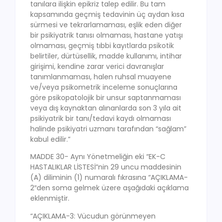
tanılara ilişkin epikriz talep edilir. Bu tam
kapsamında geçmiş tedavinin üç aydan kısa
sürmesi ve tekrarlamaması, eşlik eden diğer
bir psikiyatrik tanısı olmaması, hastane yatışı
olmaması, geçmiş tıbbi kayıtlarda psikotik
belirtiler, dürtüsellik, madde kullanımı, intihar
girişimi, kendine zarar verici davranışlar
tanımlanmaması, halen ruhsal muayene
ve/veya psikometrik inceleme sonuçlarına
göre psikopatolojik bir unsur saptanmaması
veya dış kaynaktan alınanlarda son 3 yıla ait
psikiyatrik bir tanı/tedavi kaydı olmaması
halinde psikiyatri uzmanı tarafından “sağlam”
kabul edilir.”
MADDE 30- Aynı Yönetmeliğin eki “EK-C
HASTALIKLAR LİSTESİ”nin 29 uncu maddesinin
(A) diliminin (1) numaralı fıkrasına “AÇIKLAMA-
2″den soma gelmek üzere aşağıdaki açıklama
eklenmiştir.
“AÇIKLAMA-3: Vücudun görünmeyen