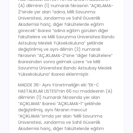
(A) diliminin (1) numaralı fıkrasının “AÇIKLAMA-
2″sinde yer alan “adına, Milli Savunma
Üniversitesi, Jandarma ve Sahil Güvenlik
Akademisi hariç, diğer fakültelerde eğitim
görecek” ibaresi “adına eğitim görülen diğer
fakültelere ve Milli Savunma Üniversitesi Bando
Astsubay Meslek Yüksekokuluna” şeklinde
değiştirilmiş ve aynı dilimin (3) numaralı
fıkrasının “AÇJKLAMA-2″sine “diğer fakültelere”
ibaresinden sonra gelmek üzere “ve Milli
Savunma Üniversitesi Bando Astsubay Meslek
Yüksekokuluna” ibaresi eklenmiştir.
MADDE 36- Aynı Yönetmeliğin eki “EK-C
HASTALIKLAR LİSTESİ”nin 66 ncı maddesinin (A)
diliminin (1) numaralı fıkrasında yer alan
“AÇIKLAMA” ibaresi “AÇIKLAMA-1” şeklinde
değiştirilmiş, aynı fıkranın mevcut
“AÇIKLAMA:”smda yer alan “Milli Savunma
Üniversitesi, Jandarma ve Sahil Güvenlik
Akademisi hariç, diğer fakültelerde eğitim