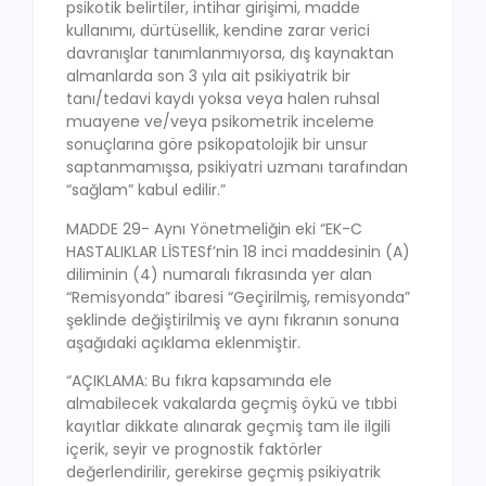
psikotik belirtiler, intihar girişimi, madde
kullanımı, dürtüsellik, kendine zarar verici
davranışlar tanımlanmıyorsa, dış kaynaktan
almanlarda son 3 yıla ait psikiyatrik bir
tanı/tedavi kaydı yoksa veya halen ruhsal
muayene ve/veya psikometrik inceleme
sonuçlarına göre psikopatolojik bir unsur
saptanmamışsa, psikiyatri uzmanı tarafından
“sağlam” kabul edilir.”
MADDE 29- Aynı Yönetmeliğin eki “EK-C
HASTALIKLAR LİSTESf’nin 18 inci maddesinin (A)
diliminin (4) numaralı fıkrasında yer alan
“Remisyonda” ibaresi “Geçirilmiş, remisyonda”
şeklinde değiştirilmiş ve aynı fıkranın sonuna
aşağıdaki açıklama eklenmiştir.
“AÇIKLAMA: Bu fıkra kapsamında ele
almabilecek vakalarda geçmiş öykü ve tıbbi
kayıtlar dikkate alınarak geçmiş tam ile ilgili
içerik, seyir ve prognostik faktörler
değerlendirilir, gerekirse geçmiş psikiyatrik