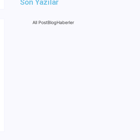
Son Yazılar
All Post
Blog
Haberler
Askerler ‘ay yıldız’ şekli
oluşturdu, şehit ailesine
Türk bayrağı teslim edildi.
22 Mart 2024
Jandarma Genel
Komutanlığı 8.000 Uzman
Erbaş Alacak
20 Ağustos 2025
NEWSWEEK’ iN KAAN
HABERİ