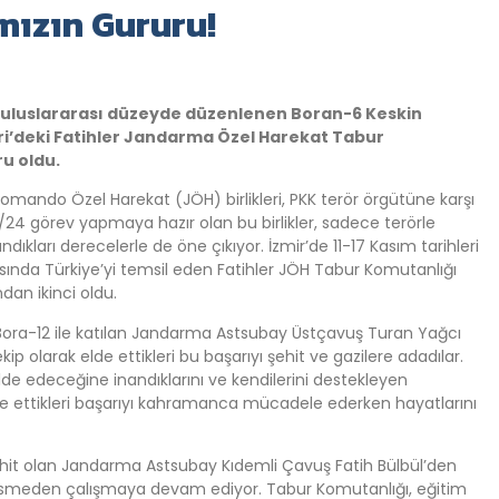
mızın Gururu!
 uluslararası düzeyde düzenlenen Boran-6 Keskin
ri’deki Fatihler Jandarma Özel Harekat Tabur
u oldu.
ando Özel Harekat (JÖH) birlikleri, PKK terör örgütüne karşı
 7/24 görev yapmaya hazır olan bu birlikler, sadece terörle
ıkları derecelerle de öne çıkıyor. İzmir’de 11-17 Kasım tarihleri
sında Türkiye’yi temsil eden Fatihler JÖH Tabur Komutanlığı
dan ikinci oldu.
ği Bora-12 ile katılan Jandarma Astsubay Üstçavuş Turan Yağcı
arak elde ettikleri bu başarıyı şehit ve gazilere adadılar.
e edeceğine inandıklarını ve kendilerini destekleyen
lde ettikleri başarıyı kahramanca mücadele ederken hayatlarını
şehit olan Jandarma Astsubay Kıdemli Çavuş Fatih Bülbül’den
 kesmeden çalışmaya devam ediyor. Tabur Komutanlığı, eğitim