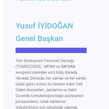
Yusuf İYİDOĞAN
Genel Başkan
BAŞKANA MESAJ GÖNDER
Tüm
Sözleşmeli Personel Derneği
(
TÜMSÖZDER
) ; VATAN ve BAYRAK
sevgisini canından aziz bilip, Karada,
Havada, Denizde, her zaman ve her yerde,
üstün görev bilinci ile hareket eden Türk
Silahlı Kuvvetleri, Jandarma ve Sahil
Güvenlik komutanlığına bağlı sözleşmeli
personellerin, özlük haklarının
iyileştirilmesi için çalışmalar yapmak,