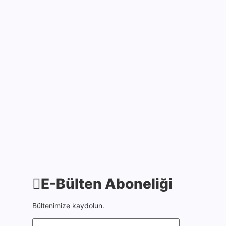
7 Ağustos 2025
Pençe-Kilit Harekâtı
bölgesinde şehit düşen
Kahraman Askerlerimize
Allah’tan rahmet, ailelerine
sabırlar diliyorum. Aziz ve
asil ruhları şad olsun.
Milletimizin başı…
9 Temmuz 2025
E-Bülten Aboneliği
Bültenimize kaydolun.