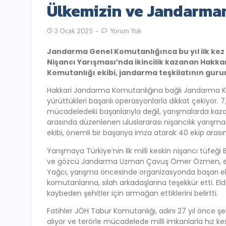
Ülkemizin ve Jandarma
3 Ocak 2025
Yorum Yok
Jandarma Genel Komutanlığınca bu yıl ilk kez
Nişancı Yarışması’nda ikincilik kazanan Hakka
Komutanlığı ekibi, jandarma teşkilatının gurur
Hakkari Jandarma Komutanlığına bağlı Jandarma Kom
yürüttükleri başarılı operasyonlarla dikkat çekiyor.
mücadeledeki başarılarıyla değil, yarışmalarda kazand
arasında düzenlenen uluslararası nişancılık yarışma
ekibi, önemli bir başarıya imza atarak 40 ekip arasın
Yarışmaya Türkiye’nin ilk milli keskin nişancı tüfe
ve gözcü Jandarma Uzman Çavuş Ömer Özmen, ekip ol
Yağcı, yarışma öncesinde organizasyonda başarı eld
komutanlarına, silah arkadaşlarına teşekkür etti. E
kaybeden şehitler için armağan ettiklerini belirtti.
Fatihler JÖH Tabur Komutanlığı, adını 27 yıl önce 
alıyor ve terörle mücadelede milli imkanlarla hız