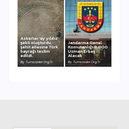
Askerler ‘ay yıldız’
şekli oluşturdu,
Jandarma Genel
şehit ailesine Türk
Komutanlığı 8.000
bayrağı teslim
Uzman Erbaş
NEWSWEEK’ iN
edildi.
Alacak
KAAN HABERİ
By
Tumsozder.org.tr
By
Tumsozder.org.tr
By
Tumsozder.org.tr