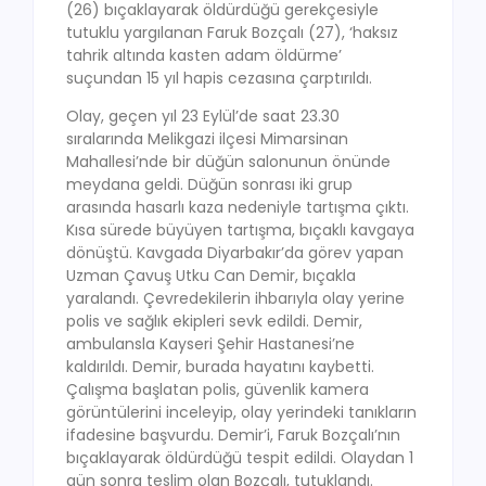
(26) bıçaklayarak öldürdüğü gerekçesiyle
tutuklu yargılanan Faruk Bozçalı (27), ‘haksız
tahrik altında kasten adam öldürme’
suçundan 15 yıl hapis cezasına çarptırıldı.
Olay, geçen yıl 23 Eylül’de saat 23.30
sıralarında Melikgazi ilçesi Mimarsinan
Mahallesi’nde bir düğün salonunun önünde
meydana geldi. Düğün sonrası iki grup
arasında hasarlı kaza nedeniyle tartışma çıktı.
Kısa sürede büyüyen tartışma, bıçaklı kavgaya
dönüştü. Kavgada Diyarbakır’da görev yapan
Uzman Çavuş Utku Can Demir, bıçakla
yaralandı. Çevredekilerin ihbarıyla olay yerine
polis ve sağlık ekipleri sevk edildi. Demir,
ambulansla Kayseri Şehir Hastanesi’ne
kaldırıldı. Demir, burada hayatını kaybetti.
Çalışma başlatan polis, güvenlik kamera
görüntülerini inceleyip, olay yerindeki tanıkların
ifadesine başvurdu. Demir’i, Faruk Bozçalı’nın
bıçaklayarak öldürdüğü tespit edildi. Olaydan 1
gün sonra teslim olan Bozçalı, tutuklandı.