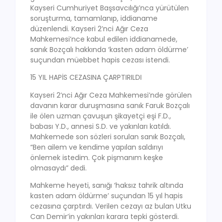
Kayseri Cumhuriyet Başsavcılığı’nca yürütülen
soruşturma, tamamlanıp, iddianame
düzenlendi. Kayseri 2’nci Ağır Ceza
Mahkemesi’nce kabul edilen iddianamede,
sanık Bozçalı hakkında ‘kasten adam öldürme’
suçundan müebbet hapis cezası istendi.
15 YIL HAPİS CEZASINA ÇARPTIRILDI
Kayseri 2’nci Ağır Ceza Mahkemesi’nde görülen
davanın karar duruşmasına sanık Faruk Bozçalı
ile ölen uzman çavuşun şikayetçi eşi F.D.,
babası Y.D., annesi S.D. ve yakınları katıldı.
Mahkemede son sözleri sorulan sanık Bozçalı,
“Ben ailem ve kendime yapılan saldırıyı
önlemek istedim. Çok pişmanım keşke
olmasaydı” dedi.
Mahkeme heyeti, sanığı ‘haksız tahrik altında
kasten adam öldürme’ suçundan 15 yıl hapis
cezasına çarptırdı. Verilen cezayı az bulan Utku
Can Demir’in yakınları karara tepki gösterdi.